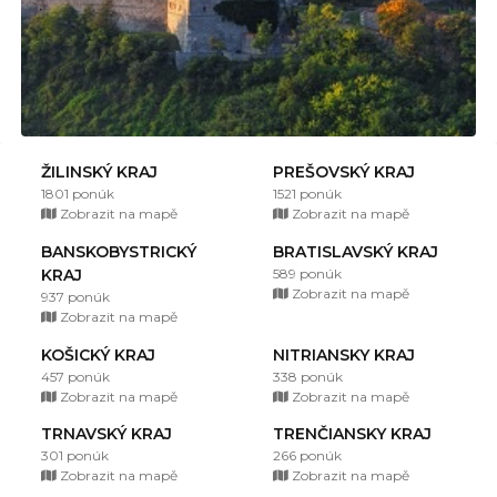
ŽILINSKÝ KRAJ
PREŠOVSKÝ KRAJ
1801 ponúk
1521 ponúk
Zobrazit na mapě
Zobrazit na mapě
BANSKOBYSTRICKÝ
BRATISLAVSKÝ KRAJ
KRAJ
589 ponúk
Zobrazit na mapě
937 ponúk
Zobrazit na mapě
KOŠICKÝ KRAJ
NITRIANSKY KRAJ
457 ponúk
338 ponúk
Zobrazit na mapě
Zobrazit na mapě
TRNAVSKÝ KRAJ
TRENČIANSKY KRAJ
301 ponúk
266 ponúk
Zobrazit na mapě
Zobrazit na mapě