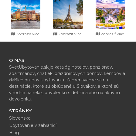
Zobraziť viac
Zobraziť viac
Zobraziť viac
O NÁS
SvetUbytovanie.sk je katalóg hotelov, penziónov,
apartmánov, chatiek, prázdninových domov, kempov a
ďalších druhov ubytovania. Zameriavame sa na
destinácie, ktoré sú obľúbené u Slovákov, a ktoré sú
vhodné na relax, dovolenku s deťmi alebo na aktívnu
dovolenku.
STRÁNKY
Slovensko
Ubytovanie v zahraničí
Blog