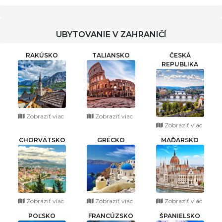
UBYTOVANIE V ZAHRANIČÍ
RAKÚSKO
TALIANSKO
ČESKÁ
REPUBLIKA
Zobraziť viac
Zobraziť viac
Zobraziť viac
CHORVÁTSKO
GRÉCKO
MAĎARSKO
Zobraziť viac
Zobraziť viac
Zobraziť viac
POĽSKO
FRANCÚZSKO
ŠPANIELSKO