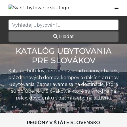
Hľadať
KATALÓG UBYTOVANIA
PRE SLOVÁKOV
Katalóg hotelov, penziónov, apartmánov, chatiek,
prázdninových domov, kempov a ďalších druhov
ubytovania. Zameriavame sa na destinácie, ktoré
sú obľúbené u Slovákov, a ktoré sú vhodné na
relax, dovolenku s deťmi alebo na aktívnu
dovolenku.
REGIÓNY V ŠTÁTE SLOVENSKO