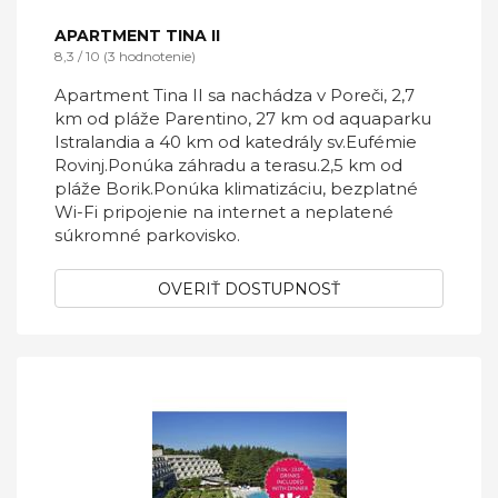
APARTMENT TINA II
8,3 / 10 (3 hodnotenie)
Apartment Tina II sa nachádza v Poreči, 2,7
km od pláže Parentino, 27 km od aquaparku
Istralandia a 40 km od katedrály sv.Eufémie
Rovinj.Ponúka záhradu a terasu.2,5 km od
pláže Borik.Ponúka klimatizáciu, bezplatné
Wi-Fi pripojenie na internet a neplatené
súkromné ​​parkovisko.
OVERIŤ DOSTUPNOSŤ