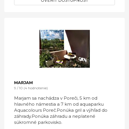
OVERIŤ DOSTUPNOSŤ
MARJAM
9 / 10 (4 hodnotenie)
Marjam sa nachádza v Poreči, 5 km od
hlavného námestia a 7 km od aquaparku
Aquacolours Poreč.Ponúka gril a výhľad do
záhrady.Ponúka záhradu a neplatené
súkromné ​​parkovisko.