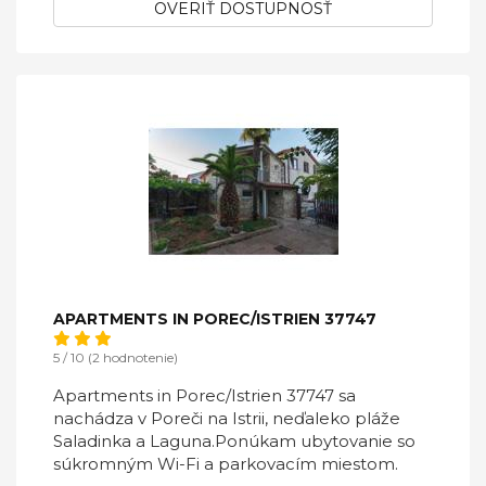
OVERIŤ DOSTUPNOSŤ
APARTMENTS IN POREC/ISTRIEN 37747
5 / 10 (2 hodnotenie)
Apartments in Porec/Istrien 37747 sa
nachádza v Poreči na Istrii, neďaleko pláže
Saladinka a Laguna.Ponúkam ubytovanie so
súkromným Wi-Fi a parkovacím miestom.