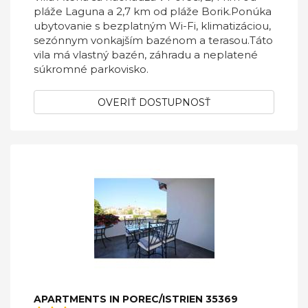
pláže Laguna a 2,7 km od pláže Borik.Ponúka
ubytovanie s bezplatným Wi-Fi, klimatizáciou,
sezónnym vonkajším bazénom a terasou.Táto
vila má vlastný bazén, záhradu a neplatené
súkromné ​​parkovisko.
OVERIŤ DOSTUPNOSŤ
APARTMENTS IN POREC/ISTRIEN 35369