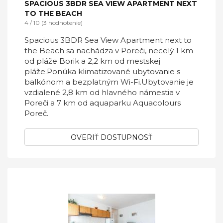
SPACIOUS 3BDR SEA VIEW APARTMENT NEXT
TO THE BEACH
4 / 10 (3 hodnotenie)
Spacious 3BDR Sea View Apartment next to
the Beach sa nachádza v Poreči, necelý 1 km
od pláže Borik a 2,2 km od mestskej
pláže.Ponúka klimatizované ubytovanie s
balkónom a bezplatným Wi-Fi.Ubytovanie je
vzdialené 2,8 km od hlavného námestia v
Poreči a 7 km od aquaparku Aquacolours
Poreč.
OVERIŤ DOSTUPNOSŤ