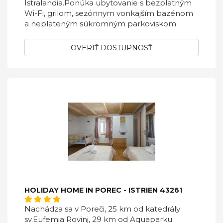
Istralandia.Ponúka ubytovanie s bezplatným
Wi-Fi, grilom, sezónnym vonkajším bazénom
a neplateným súkromným parkoviskom.
OVERIŤ DOSTUPNOSŤ
HOLIDAY HOME IN POREC - ISTRIEN 43261
Nachádza sa v Poreči, 25 km od katedrály
sv.Eufemia Rovinj, 29 km od Aquaparku