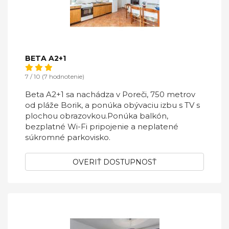
BETA A2+1
7 / 10 (7 hodnotenie)
Beta A2+1 sa nachádza v Poreči, 750 metrov
od pláže Borik, a ponúka obývaciu izbu s TV s
plochou obrazovkou.Ponúka balkón,
bezplatné Wi-Fi pripojenie a neplatené
súkromné ​​parkovisko.
OVERIŤ DOSTUPNOSŤ