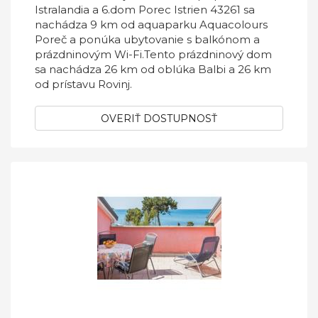
Istralandia a 6.dom Porec Istrien 43261 sa
nachádza 9 km od aquaparku Aquacolours
Poreč a ponúka ubytovanie s balkónom a
prázdninovým Wi-Fi.Tento prázdninový dom
sa nachádza 26 km od oblúka Balbi a 26 km
od prístavu Rovinj.
OVERIŤ DOSTUPNOSŤ