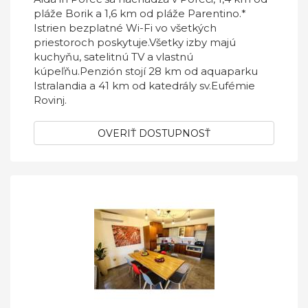
pláže Borik a 1,6 km od pláže Parentino.*
Istrien bezplatné Wi-Fi vo všetkých
priestoroch poskytuje.Všetky izby majú
kuchyňu, satelitnú TV a vlastnú
kúpeľňu.Penzión stojí 28 km od aquaparku
Istralandia a 41 km od katedrály sv.Eufémie
Rovinj.
OVERIŤ DOSTUPNOSŤ