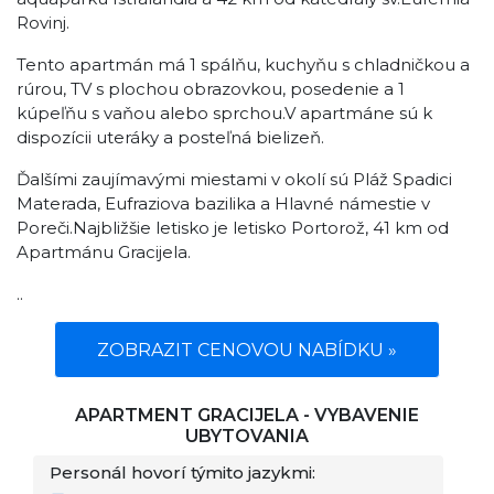
Rovinj.
Tento apartmán má 1 spálňu, kuchyňu s chladničkou a
rúrou, TV s plochou obrazovkou, posedenie a 1
kúpeľňu s vaňou alebo sprchou.V apartmáne sú k
dispozícii uteráky a posteľná bielizeň.
Ďalšími zaujímavými miestami v okolí sú Pláž Spadici
Materada, Eufraziova bazilika a Hlavné námestie v
Poreči.Najbližšie letisko je letisko Portorož, 41 km od
Apartmánu Gracijela.
..
ZOBRAZIT CENOVOU NABÍDKU »
APARTMENT GRACIJELA - VYBAVENIE
UBYTOVANIA
Personál hovorí týmito jazykmi: