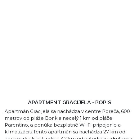
APARTMENT GRACIJELA - POPIS
Apartmán Gracijela sa nachádza v centre Poreča, 600
metrov od pláže Borik a necelý 1 km od pláže
Parentino, a ponúka bezplatné Wi-Fi pripojenie a
klimatizáciu.Tento apartmán sa nachádza 27 km od
aquaparku Istralandia a 42 km od katedrály sv.Eufemia