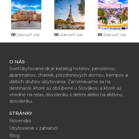
Zobraziť viac
Zobraziť viac
Zobraziť viac
O NÁS
SvetUbytovanie.sk je katalóg hotelov, penziónov,
apartmánov, chatiek, prázdninových domov, kempov a
ďalších druhov ubytovania. Zameriavame sa na
destinácie, ktoré sú obľúbené u Slovákov, a ktoré sú
vhodné na relax, dovolenku s deťmi alebo na aktívnu
dovolenku.
STRÁNKY
Slovensko
Ubytovanie v zahraničí
Blog