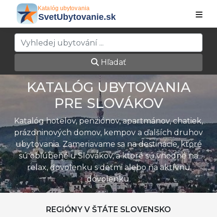
Hľadať
KATALÓG UBYTOVANIA
PRE SLOVÁKOV
Katalóg hotelov, penziónov, apartmánov, chatiek,
prázdninových domov, kempov a ďalších druhov
ubytovania. Zameriavame sa na destinácie, ktoré
sú obľúbené u Slovákov, a ktoré sú vhodné na
relax, dovolenku s deťmi alebo na aktívnu
dovolenku.
REGIÓNY V ŠTÁTE SLOVENSKO