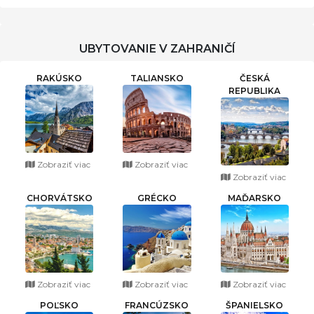
UBYTOVANIE V ZAHRANIČÍ
RAKÚSKO
TALIANSKO
ČESKÁ
REPUBLIKA
Zobraziť viac
Zobraziť viac
Zobraziť viac
CHORVÁTSKO
GRÉCKO
MAĎARSKO
Zobraziť viac
Zobraziť viac
Zobraziť viac
POĽSKO
FRANCÚZSKO
ŠPANIELSKO